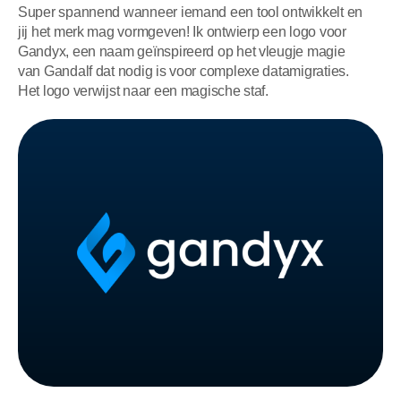
Super spannend wanneer iemand een tool ontwikkelt en
jij het merk mag vormgeven! Ik ontwierp een logo voor
Gandyx, een naam geïnspireerd op het vleugje magie
van Gandalf dat nodig is voor complexe datamigraties.
Het logo verwijst naar een magische staf.